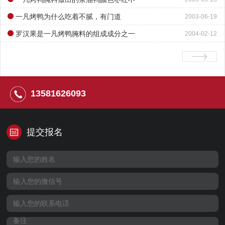
变色的答案
一凡烤鸭为什么吃着不腻，有门道
2003-06-19
罗汉果是一凡烤鸭腌料的组成成分之一
2004-02-12
13581626093
提交报名