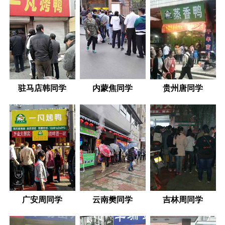
驻马店韩同学
内蒙焦同学
贵州唐同学
广安周同学
云南樊同学
吉林周同学