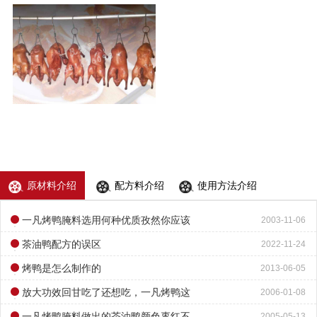
原材料介绍
配方料介绍
使用方法介绍
一凡烤鸭腌料选用何种优质孜然你应该
2003-11-06
知道
茶油鸭配方的误区
2022-11-24
烤鸭是怎么制作的
2013-06-05
放大功效回甘吃了还想吃，一凡烤鸭这
2006-01-08
样做
一凡烤鸭腌料做出的茶油鸭颜色枣红不
2005-05-13